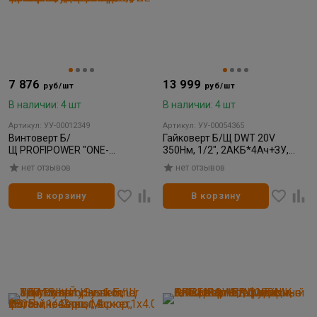
7 876
13 999
руб/шт
руб/шт
В наличии: 4 шт
В наличии: 4 шт
Артикул: УУ-00012349
Артикул: УУ-00054365
Винтоверт Б/
Гайковерт Б/Щ DWT 20V
Щ PROFIPOWER "ONE-
350Нм, 1/2", 2АКБ*4Ач+ЗУ,
MK" ударный З/У MKDTD-
LED, кейс
нет отзывов
нет отзывов
18V 18В 1/4" 220Нм 2 АКБ*4Ач
В корзину
В корзину