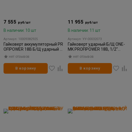
7 555
11 955
руб/шт
руб/шт
В наличии: 10 шт
В наличии: 11 шт
Артикул: 10009382925
Артикул: УУ-00032073
Гайковерт аккумуляторный PR
Гайковерт ударный Б/Щ ONE-
OFIPOWER 18В Б/Щ ударный
MK PROFIPOWER 18В, 1/2"
1/2" 330Нм 2 АКБ 4.0Ач, З/У
900Нм, 1АКБ*4Ач+З/У, КЕЙС
нет отзывов
нет отзывов
кейс (MKDTW-18B)
В корзину
В корзину