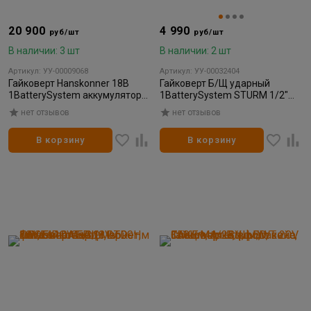
20 900
4 990
руб/шт
руб/шт
В наличии: 3 шт
В наличии: 2 шт
Артикул: УУ-00009068
Артикул: УУ-00032404
Гайковерт Hanskonner 18В
Гайковерт Б/Щ ударный
1BatterySystem аккумуляторн
1BatterySystem STURM 1/2"
ый кейс HS Б/Щ УДАРНЫЙ
350Нм, 18В, без АКБ/ЗУ (1/10)
нет отзывов
нет отзывов
420Нм 1/2" 2скор 1x4.0Ач
В корзину
В корзину