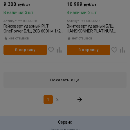
9 300
10 999
руб/шт
руб/шт
В наличии: 3 шт
В наличии: 3 шт
Артикул: УУ-00054368
Артикул: УУ-00026558
Гайковерт ударный P.I.T
Винтоверт ударный Б/Щ
OnePower Б/Щ 20В 600Нм 1/2"
HANSKONNER PLATINUM
SOLO без АКБ/ЗУ
1BatterySystem 280Нм 2в1
нет отзывов
нет отзывов
(1/4-1/2")+LED без АКБ/ЗУ
(1/5)
В корзину
В корзину
Показать ещё
1
2
...
Сервис
Частые вопросы