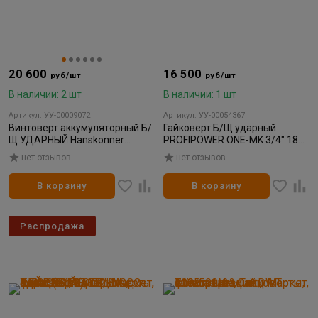
20 600
16 500
руб/шт
руб/шт
В наличии: 2 шт
В наличии: 1 шт
Артикул: УУ-00009072
Артикул: УУ-00054367
Винтоверт аккумуляторный Б/
Гайковерт Б/Щ ударный
Щ УДАРНЫЙ Hanskonner
PROFIPOWER ONE-MK 3/4" 18В
18В,1BatterySystem,
1200Нм, АКБ1*6Ач+З/У, кейс
нет отзывов
нет отзывов
280Нм,1/4",4скор,1x4.0Ач,кейс
HS
В корзину
В корзину
Распродажа