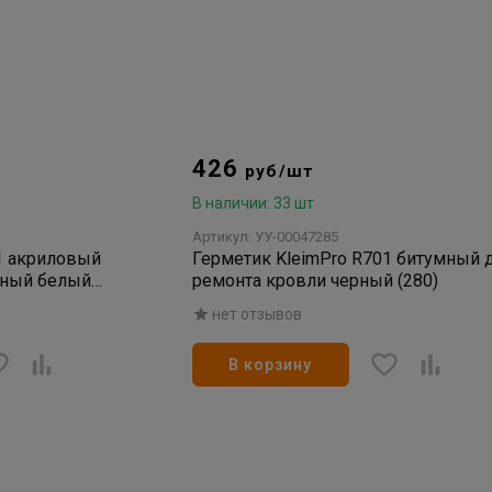
426
руб/шт
В наличии: 33 шт
Артикул: УУ-00047285
1 акриловый
Герметик KleimPro R701 битумный 
чный белый
ремонта кровли черный (280)
нет отзывов
В корзину