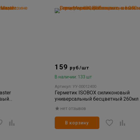
159
руб/шт
В наличии: 133 шт
Артикул: УУ-00012400
ster
Герметик ISOBOX силиконовый
овый
универсальный бесцветный 260мл
л.
нет отзывов
В корзину