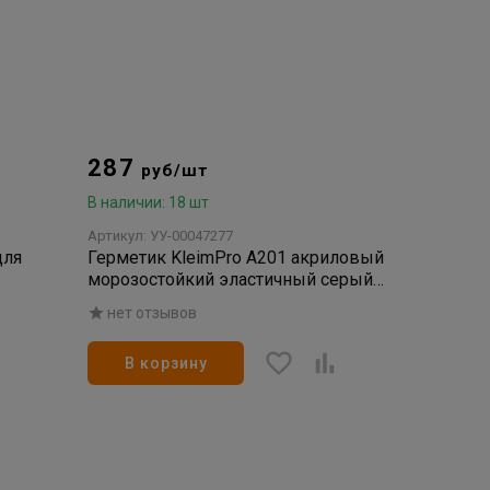
287
руб/шт
В наличии: 18 шт
Артикул: УУ-00047277
для
Герметик KleimPro А201 акриловый
морозостойкий эластичный серый
(300)
нет отзывов
В корзину