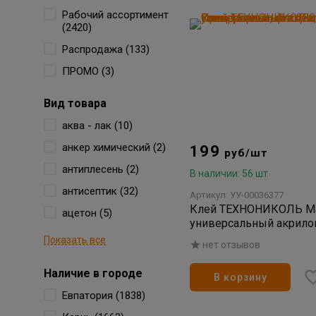
Рабочий ассортимент
(2420)
Распродажа (133)
ПРОМО (3)
Вид товара
аква - лак (10)
анкер химический (2)
199
руб/шт
антиплесень (2)
В наличии: 56 шт
антисептик (32)
Артикул: УУ-00036377
Клей ТЕХНОНИКОЛЬ Ma
ацетон (5)
универсальный акрил
Прозрачный шов 280 м
Показать все
нет отзывов
Наличие в городе
В корзину
Евпатория (1838)