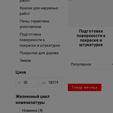
работ
Краски для наружных
работ
Пены, герметики,
уплотнители
Подготовка
Подготовка
поверхности к
поверхности к
покраске и
штукатурке
покраске и штукатурке
Покрытия для дерева
Эмали
Популярное
Цена
от
до
Товар месяца
Жизненный цикл
номенклатуры
Новинка (4)