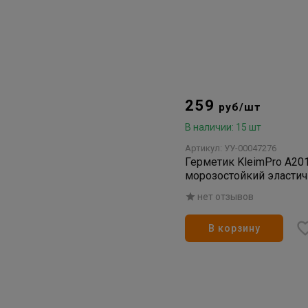
259
руб/шт
В наличии: 15 шт
Артикул: УУ-00047276
Герметик KleimPro А20
морозостойкий эласти
(300)
нет отзывов
В корзину