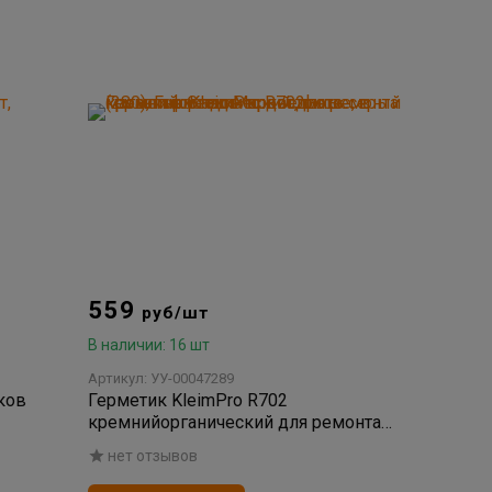
559
руб/шт
В наличии: 16 шт
Артикул: УУ-00047289
ков
Герметик KleimPro R702
кремнийорганический для ремонта
кровли фасадов водостоков серый
нет отзывов
(280)