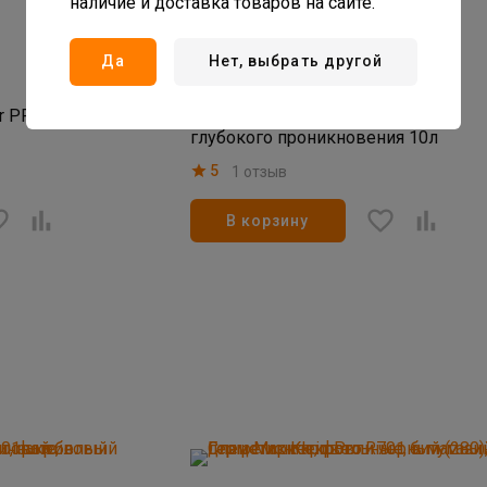
наличие и доставка товаров на сайте.
1 678
руб/шт
Да
Нет, выбрать другой
В наличии: 203 шт
Артикул: 10000044394
r PRO
Грунтовка ЦЕРЕЗИТ СТ-17 PRO
глубокого проникновения 10л
5
1 отзыв
В корзину