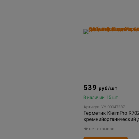
539
руб/шт
В наличии: 15 шт
Артикул: УУ-00047287
Герметик KleimPro R70
кремнийорганический 
кровли фасадов водос
нет отзывов
(280)