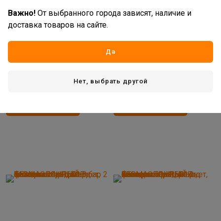
Важно!
От выбранного города зависят, наличие и
доставка товаров на сайте.
10 631
19 099
руб/шт
руб/шт
В наличии: 3 шт
В наличии: 6 шт
Да
Артикул: УУ-00032284
Артикул: УУ-00015169
Компрессор P.I.T.
Компрессор STURM "ПРОФИ" Б
БЕЗМАСЛЯННЫЙ 9л 800Вт 8
ЕСШУМНЫЙ безмаслянный (lд
Нет, выбрать другой
бар 110л/мин 1/1
о 8 бар за 1 мин) 24л 1500Вт 24
нет отзывов
нет отзывов
0л/м
В корзину
В корзину