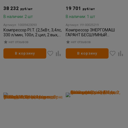
38 232
19 701
руб/шт
руб/шт
В наличии: 2 шт
В наличии: 1 шт
Артикул: 10009423093
Артикул: УУ-00025219
Компрессор P.I.T. (2,5кВт, 3,4лс,
Компрессор ЭНЕРГОМАШ
330 л/мин, 100л, 2 цил, 2 вых,
ГАРАНТ БЕСШУМНЫЙ
ев,масл. рем)
безмаслянный 50л, 1500Вт,
нет отзывов
нет отзывов
240л/м (lдо 8 бар за 2 мин)
В корзину
В корзину