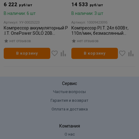
6 222
14 533
руб/шт
руб/шт
В наличии: 6 шт
В наличии: 3 шт
Артикул: УУ-00025223
Артикул: 10009423095
Компрессор аккумуляторный P
Компрессор P.I.T. 24л 600Вт,
.I.T. OnePower SOLO 20В
110л/мин, безмаслянный
(20В+12В, 0-1100/2100/3300л/
(8бар, 2 цилиндра)
нет отзывов
нет отзывов
мин, 0-11Бар)
В корзину
В корзину
Сервис
Частые вопросы
Гарантия и возврат
Оплата и доставка
Компания
О нас