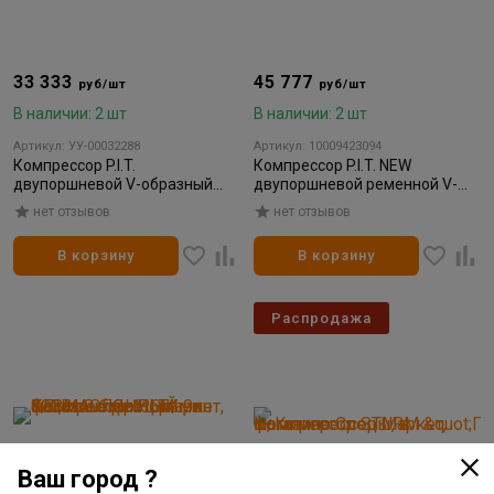
33 333
45 777
руб/шт
руб/шт
В наличии: 2 шт
В наличии: 2 шт
Артикул: УУ-00032288
Артикул: 10009423094
Компрессор P.I.T.
Компрессор P.I.T. NEW
двупоршневой V-образный
двупоршневой ременной V-
100л 2,5кВт 3,4л.с 370л/мин
образный 100л, 3,3кВт, 370л/
нет отзывов
нет отзывов
1/1
мин (1/1)
В корзину
В корзину
Распродажа
Ваш город ?