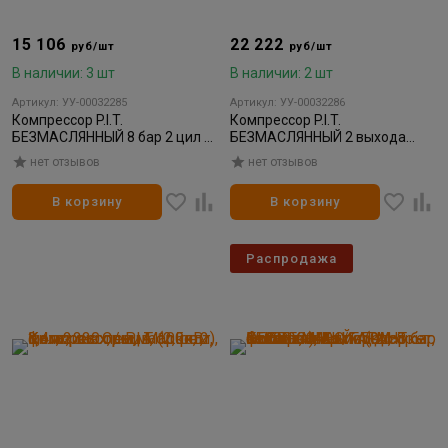
15 106
22 222
руб/шт
руб/шт
В наличии: 3 шт
В наличии: 2 шт
Артикул: УУ-00032285
Артикул: УУ-00032286
Компрессор P.I.T.
Компрессор P.I.T.
БЕЗМАСЛЯННЫЙ 8 бар 2 цил 1
БЕЗМАСЛЯННЫЙ 2 выхода
вых пр.привод безмасл 24л
европереход безмасл 50л
нет отзывов
нет отзывов
1500Вт 110л/мин 1/1
1500Вт 206л/мин 1/1
В корзину
В корзину
Распродажа