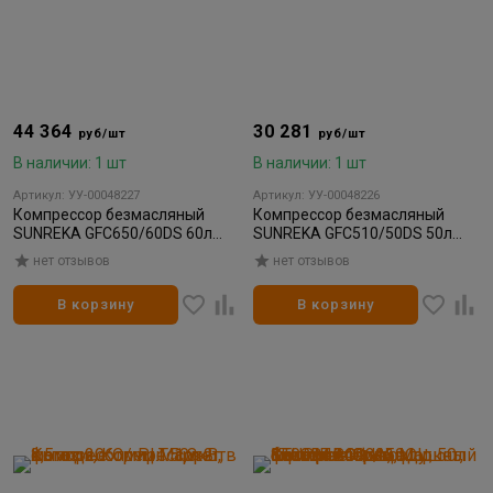
44 364
30 281
руб/шт
руб/шт
В наличии: 1 шт
В наличии: 1 шт
Артикул: УУ-00048227
Артикул: УУ-00048226
Компрессор безмасляный
Компрессор безмасляный
SUNREKA GFC650/60DS 60л
SUNREKA GFC510/50DS 50л
3,6квт на входе 650л/мин 8атм
2,9квт на входе 510л/мин 8атм
нет отзывов
нет отзывов
В корзину
В корзину