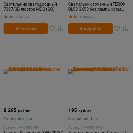
Светильник светодиодный
Светильник точечный FERON
7397/3B люстра MDG (SQ)
DL53 GX53 без лампы хром
(для натяжных потолков)
5
нет отзывов
1 отзыв
В корзину
В корзину
8 295
195
руб/шт
руб/шт
В наличии: 4 шт
В наличии: 1 шт
Артикул: УУ-00036490
Артикул: УУ-00049948
Люстра Seven Fires SF8520/8C-
Лампа настольная Уютель UT-