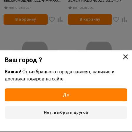
высокомощная LED-HP-PRO
SEVEN FIRES 48023.35.54.77
40Вт 4000К E27 3800лм 230В с
нет отзывов
нет отзывов
адаптером E40
В корзину
В корзину
Ваш город ?
Важно!
От выбранного города зависят, наличие и
доставка товаров на сайте.
Да
3 560
2 464
руб/шт
руб/шт
В наличии: 3 шт
В наличии: 1 шт
Нет, выбрать другой
Артикул: УУ-00049974
Артикул: УУ-00049978
Люстра Seven Fires
Люстра Seven Fires
AR3519/4C-BK-CL
AR7514/4C-WT