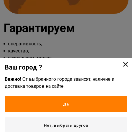
Гарантируем
оперативность;
качество;
сохранность товара.
Ваш город ?
Способы оплаты
Важно!
От выбранного города зависят, наличие и
доставка товаров на сайте.
наличными;
Да
по счету;
картой Visa, MasterCard, МИР.
Нет, выбрать другой