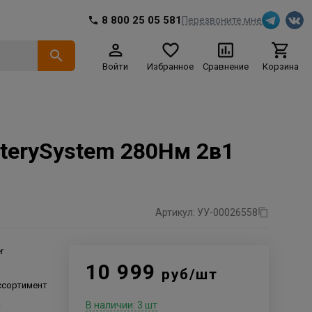
8 800 25 05 581
Перезвоните мне
Войти
Избранное
Сравнение
Корзина
erySystem 280Нм 2в1
Артикул: УУ-00026558
r
10 999
руб/шт
ссортимент
В наличии: 3 шт
т