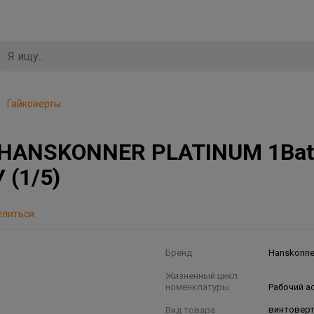
Гайковерты
 HANSKONNER PLATINUM 1Batt
 (1/5)
елиться
Бренд
Hanskonne
Жизненный цикл
номенклатуры
Рабочий а
Вид товара
винтовер