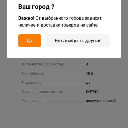
Ваш город ?
Важно!
От выбранного города зависят,
наличие и доставка товаров на сайте.
Да
Нет, выбрать другой
Количество скоростей:
4
Напряжение:
18 В
Подсветка:
да
Страна производитель
КИТАЙ
Тип питания:
аккумуляторный