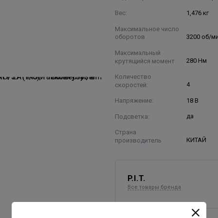
Вес:
1,476 кг
Максимальное число
оборотов
3200 об/м
Максимальный
крутящийся момент
280 Нм
Количество
скоростей:
4
Напряжение:
18 В
Подсветка:
да
Страна
производитель
КИТАЙ
P.I.T.
Все товары бренда