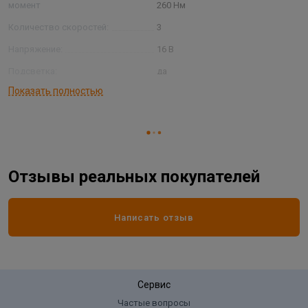
момент
260 Нм
Количество скоростей:
3
Напряжение:
16 В
Подсветка:
да
Показать полностью
Страна производитель
КИТАЙ
Тип питания:
аккумуляторный
Отзывы реальных покупателей
Написать отзыв
Сервис
Частые вопросы