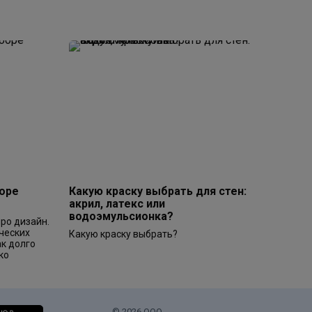
боре
Какую краску выбрать для стен:
акрил, латекс или
водоэмульсионка?
про дизайн.
ческих
Какую краску выбрать?
ак долго
ко
© 2026 ООО