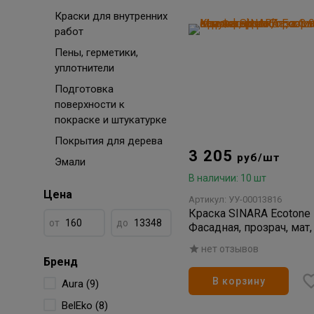
Краски для внутренних
работ
Пены, герметики,
уплотнители
Подготовка
поверхности к
покраске и штукатурке
Покрытия для дерева
3 205
руб/шт
Эмали
В наличии: 10 шт
Цена
Артикул: УУ-00013816
Краска SINARA Ecotone 
от
до
Фасадная, прозрач, мат
База С 9л
нет отзывов
Бренд
В корзину
Aura (9)
BelEko (8)