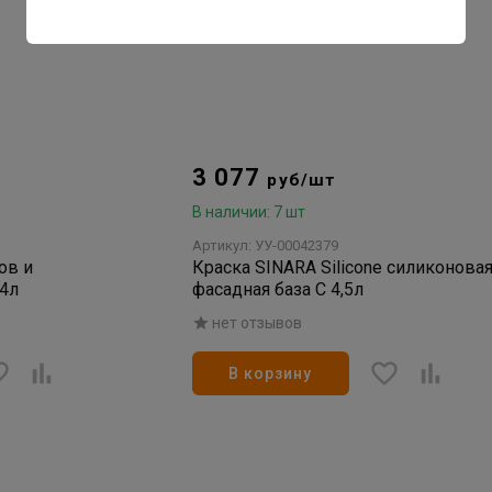
3 077
руб/шт
В наличии: 7 шт
Артикул: УУ-00042379
ов и
Краска SINARA Silicone силиконова
,4л
фасадная база С 4,5л
нет отзывов
В корзину