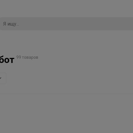
бот
99 товаров