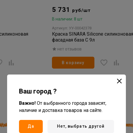
5 731
руб/шт
В наличии: 8 шт
Артикул: УУ-00042378
 силиконовая
Краска SINARA Silicone силиконова
фасадная база С 9л
нет отзывов
В корзину
Ваш город ?
Важно!
От выбранного города зависят,
наличие и доставка товаров на сайте.
Да
Нет, выбрать другой