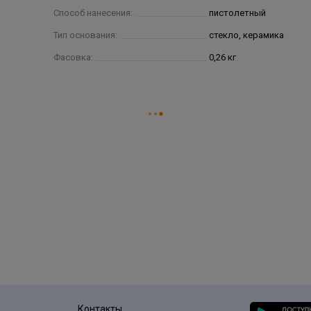
Способ нанесения:
пистолетный
Тип основания:
стекло, керамика
Фасовка:
0,26 кг
Контакты