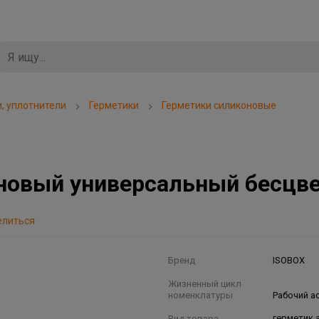
, уплотнители
Герметики
Герметики силиконовые
оновый универсальный бесцв
елиться
Бренд
ISOBOX
Жизненный цикл
номенклатуры
Рабочий а
Вид товара
герметик