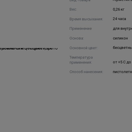
Вес:
0,26 кг
Время высыхания:
24 часа
Применение
для внутр
Основа:
силикон
Основной цвет:
бесцветн
Температура
применения:
от +5 C до
Способ нанесения:
пистолет