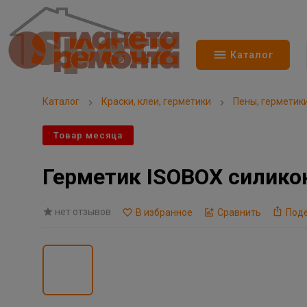
Каталог
Каталог
Краски, клеи, герметики
Пены, герметики
Товар месяца
Герметик ISOBOX силик
нет отзывов
В избранное
Сравнить
Под