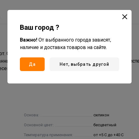
ы
Ваш город ?
Важно!
От выбранного города зависят,
наличие и доставка товаров на сайте.
от. Специально разработан для соединительных швов в
ные комнаты), а также в строительстве, стекольных систе
Да
Нет, выбрать другой
сени, благодаря специальным добавкам в составе.
Основа:
силикон
Основной цвет:
бесцветный
Температура применения:
от +5 C до +40 С