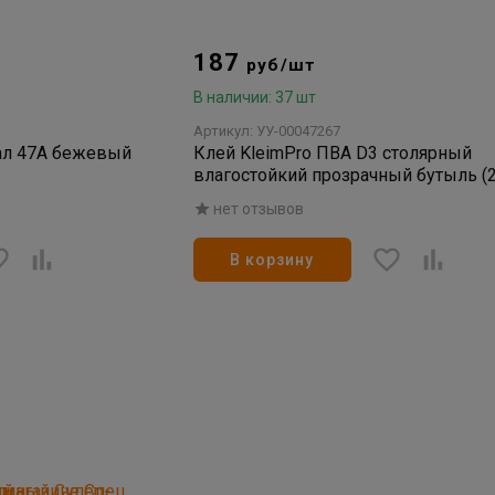
187
руб/шт
В наличии: 37 шт
Артикул: УУ-00047267
ал 47А бежевый
Клей KleimPro ПВА D3 столярный
влагостойкий прозрачный бутыль (2
нет отзывов
В корзину