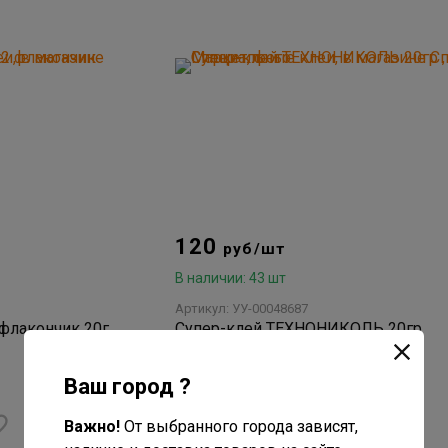
120
руб/шт
В наличии: 43 шт
Артикул: УУ-00048687
флакончик 20г
Супер-клей ТЕХНОНИКОЛЬ 20гр
нет отзывов
Ваш город ?
Важно!
От выбранного города зависят,
В корзину