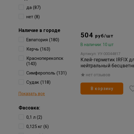
да (87)
нет (8)
Наличие в городе
504
руб/шт
Евпатория (180)
В наличии: 10 шт
Керчь (163)
Артикул: УУ-00044817
Красноперекопск
Клей-герметик IRFIX д
(143)
нейтральный бесцветн
Симферополь (131)
нет отзывов
Судак (118)
В корзину
Показать все
Фасовка:
0,1 л (2)
0,125 кг (6)