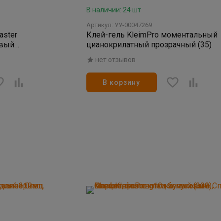
В наличии: 24 шт
Артикул: УУ-00047269
ster
Клей-гель KleimPro моментальный
овый
цианокрилатный прозрачный (35)
л.
нет отзывов
В корзину