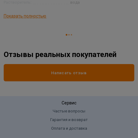
Растворитель:
вода
Способ нанесения:
кисть, валик, распылитель
Показать полностью
Страна производитель
РОССИЯ
Степень блеска:
матовый
Тип основания:
бетон, кирпич
Отзывы реальных покупателей
Написать отзыв
Сервис
Частые вопросы
Гарантия и возврат
Оплата и доставка