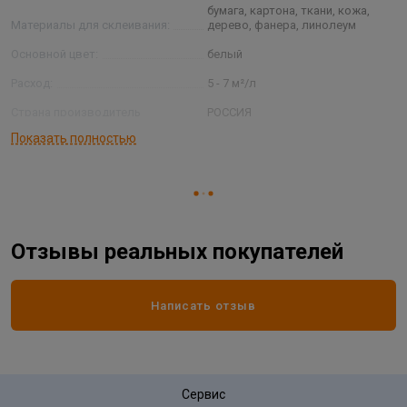
бумага, картона, ткани, кожа,
Материалы для склеивания:
дерево, фанера, линолеум
Основной цвет:
белый
Расход:
5 - 7 м²/л
Страна производитель
РОССИЯ
Показать полностью
Фасовка:
0,5 л
Отзывы реальных покупателей
Написать отзыв
Сервис