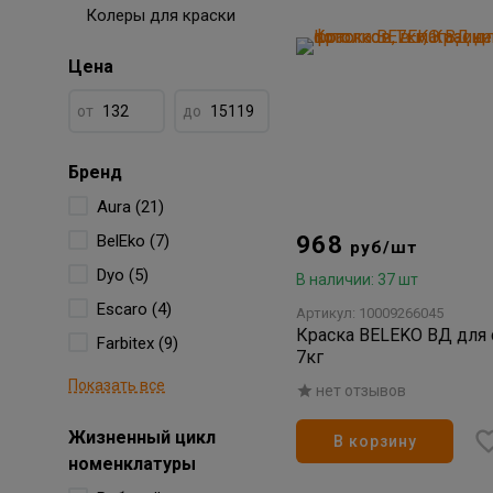
Колеры для краски
Цена
от
до
Бренд
Aura (21)
BelEko (7)
968
руб/шт
Dyo (5)
В наличии: 37 шт
Escaro (4)
Артикул: 10009266045
Краска BELEKO ВД для 
Farbitex (9)
7кг
Показать все
нет отзывов
Жизненный цикл
В корзину
номенклатуры