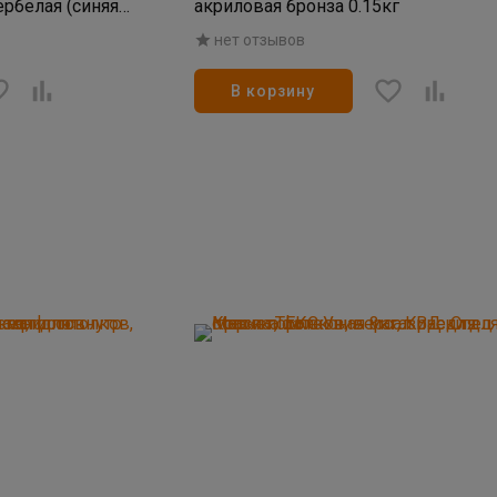
ербелая (синяя
акриловая бронза 0.15кг
нет отзывов
В корзину