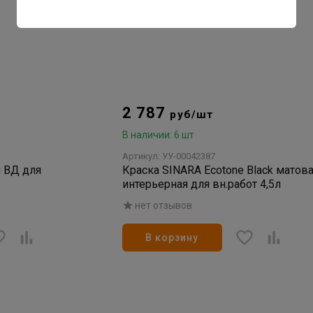
2 787
руб/шт
В наличии: 6 шт
Артикул: УУ-00042387
 ВД для
Краска SINARA Ecotone Black матова
интерьерная для вн.работ 4,5л
нет отзывов
В корзину