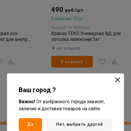
490
руб/шт
В наличии: 10 шт
Артикул: УУ-00007207
крил осн
Краска ТЕКС Универсал ВД для
ат для внутр
потолка латексная 3кг
нет отзывов
В корзину
Ваш город ?
Важно!
От выбранного города зависят,
наличие и доставка товаров на сайте.
Да
Нет, выбрать другой