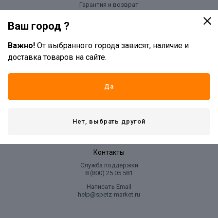
Гарантия и возврат
Оплата и доставка
Ваш город ?
Важно!
От выбранного города зависят, наличие и
Компания
доставка товаров на сайте.
О нас
Магазины
Партнерам
Да
Вакансии
Новости
Нет, выбрать другой
Подарочные сертификаты
Контакты
Служба поддержки
8 (800) 25 05 581
Написать Email
help@spetz-market.ru