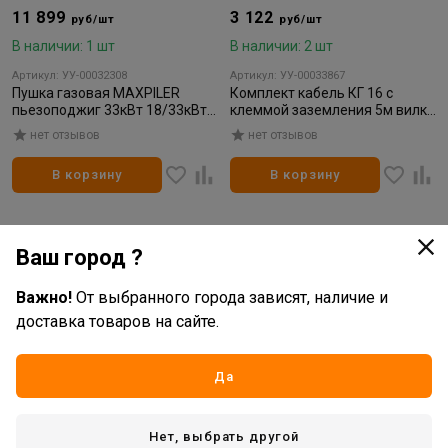
11 899
3 122
руб/шт
руб/шт
В наличии: 1 шт
В наличии: 2 шт
Артикул: УУ-00032308
Артикул: УУ-00033867
Пушка газовая MAXPILER
Комплект кабель КГ 16 с
пьезоподжиг 33кВт 18/33кВт
клеммой заземления 5м вилка
650м³/ч расход 1,3-2,4 кг/ч
10-25 ПРОФЕССИОНАЛ
нет отзывов
нет отзывов
В корзину
В корзину
Ваш город ?
Важно!
От выбранного города зависят, наличие и
доставка товаров на сайте.
Да
Нет, выбрать другой