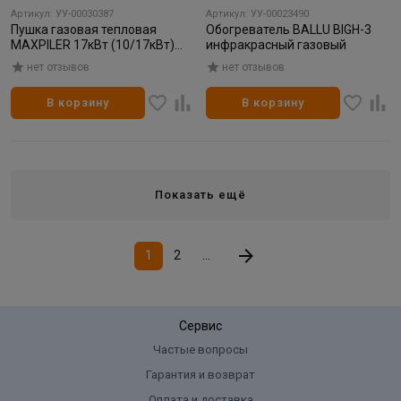
Артикул: УУ-00030387
Артикул: УУ-00023490
Пушка газовая тепловая
Обогреватель BALLU BIGH-3
MAXPILER 17кВт (10/17кВт)
инфракрасный газовый
320 м³/ч расх 0,7-1,2 кг/ч
нет отзывов
нет отзывов
пьезоподжиг 1/1
В корзину
В корзину
Показать ещё
1
2
...
Сервис
Частые вопросы
Гарантия и возврат
Оплата и доставка