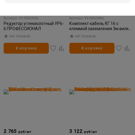
2 455
2 222
руб/шт
руб/шт
В наличии: 7 шт
В наличии: 8 шт
Артикул: УУ-00033936
Артикул: УУ-00033866
Редуктор углекислотный УР6-
Комплект кабель КГ 16 с
6 ПРОФЕССИОНАЛ
клеммой заземления 3м вилка
10-25 ПРОФЕССИОНАЛ
нет отзывов
нет отзывов
В корзину
В корзину
2 765
3 122
руб/шт
руб/шт