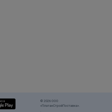
© 2026 ООО
«ПлатанСтройПоставка».
.