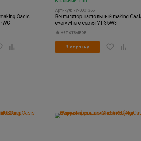
В наличии: 1 шт
Артикул: УУ-00013651
making Оasis
Вентилятор настольный making Оasi
0PWG
everywhere серия VT-35W3
нет отзывов
В корзину