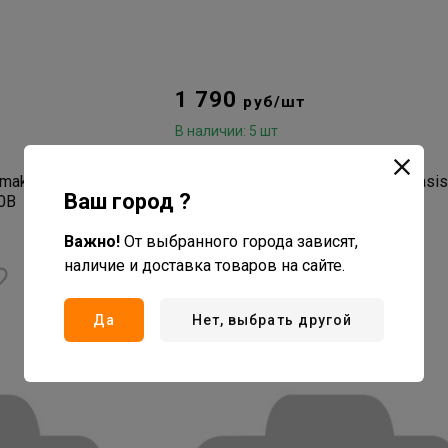
1 790
руб/шт
В наличии: 5 шт
Артикул: УУ-00058227
making Оasis
Вентилятор напольный making Оasis
Ваш город ?
80B
everywhere серия VF-50PB (4)
нет отзывов
Важно!
От выбранного города зависят,
наличие и доставка товаров на сайте.
В корзину
Да
Нет, выбрать другой