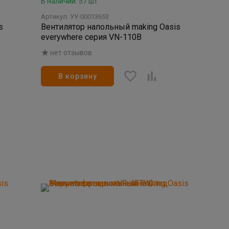
В наличии: 57 шт
Артикул: УУ-00013653
s
Вентилятор напольный making Оasis
everywhere серия VN-110B
нет отзывов
В корзину