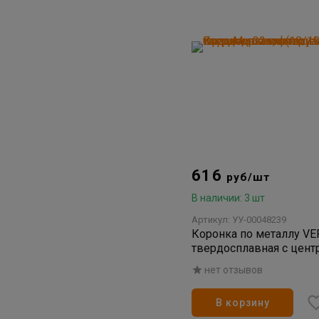
616
руб/шт
В наличии: 3 шт
Артикул: УУ-00048239
Коронка по металлу VE
твердосплавная с цен
сверлом 32мм (10/100)
нет отзывов
В корзину