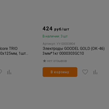
424
руб/шт
В наличии: 3 шт
Артикул: УУ-00033804
core TRIO
Электроды GOODEL GOLD (ОК-46)
.0х125мм, 1шт/
3мм*1кг 0000303GC10
нет отзывов
В корзину