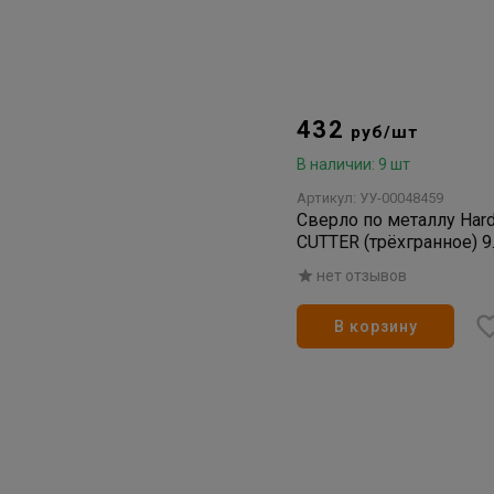
432
руб/шт
В наличии: 9 шт
Артикул: УУ-00048459
Сверло по металлу Hard
CUTTER (трёхгранное) 9
уп (6/48/192)
нет отзывов
В корзину