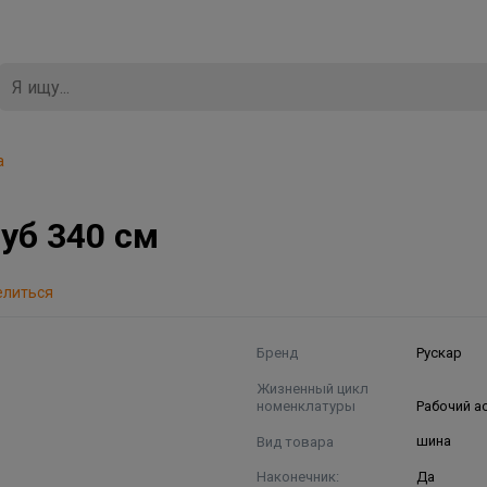
а
уб 340 см
елиться
Бренд
Рускар
Жизненный цикл
номенклатуры
Рабочий а
Вид товара
шина
Наконечник:
Да