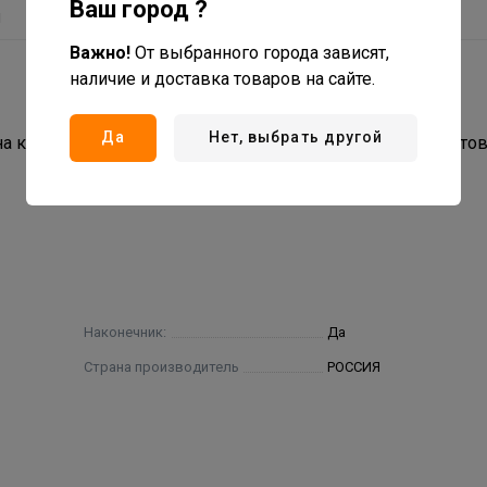
Ваш город ?
ы
Важно!
От выбранного города зависят,
наличие и доставка товаров на сайте.
Да
Нет, выбрать другой
на карнизы с целью крепления дополнительных элементо
Наконечник:
Да
Страна производитель
РОССИЯ