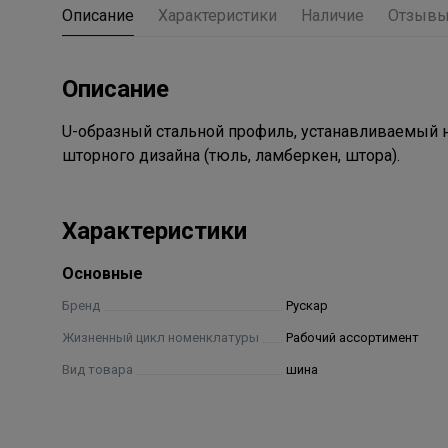
Описание
Характеристики
Наличие
Отзыв
Описание
U-образный стальной профиль, устанавливаемый 
шторного дизайна (тюль, ламберкен, штора).
Характеристики
Основные
Бренд
Рускар
Жизненный цикл номенклатуры
Рабочий ассортимент
Вид товара
шина