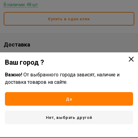
В наличии: 48 шт
Купить в один клик
Доставка
Стоимость и способы доставки будут доступны при
Ваш город ?
оформлении заказа.
Важно!
От выбранного города зависят, наличие и
доставка товаров на сайте.
Характеристики
Основные
Да
Жизненный цикл номенклатуры
Рабочий ассортимент
Нет, выбрать другой