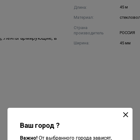
Длина:
45 м
Материал:
стеклово
Страна
производитель
РОССИЯ
Ширина:
45 мм
Ваш город ?
Важно!
От выбранного города зависят,