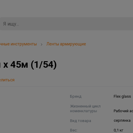
очные инструменты
Ленты армирующие
 х 45м (1/54)
елиться
Бренд
Flex glass
Жизненный цикл
номенклатуры
Рабочий а
Вид товара
серпянка
Вес:
0,1 кг