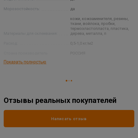
Морозостойкость:
да
кожи, кожзаменителя, резины,
ткани, войлока, пробки,
термоэластопласта, пластика,
Материалы для склеивания:
дерева, металла, п
Расход:
0,5-1,0 кг/м2
Страна производитель
РОССИЯ
Показать полностью
Фасовка:
0,5 л
Отзывы реальных покупателей
Написать отзыв