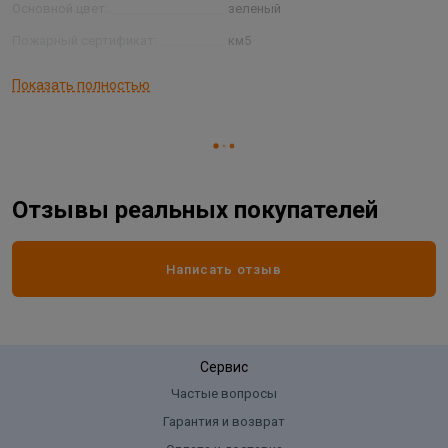
Основной цвет:
зеленый
Пожарный сертификат:
км5
Страна производитель
КИТАЙ
Показать полностью
Тип основы:
резина
Ширина рулона:
1 м
Отзывы реальных покупателей
Написать отзыв
Сервис
Частые вопросы
Гарантия и возврат