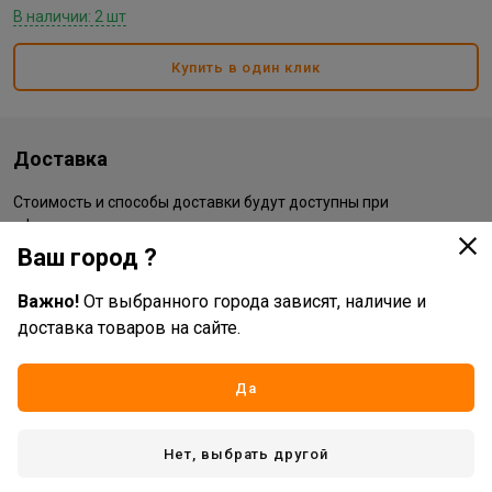
В наличии: 2 шт
Купить в один клик
Доставка
Стоимость и способы доставки будут доступны при
оформлении заказа.
Ваш город ?
Характеристики
Важно!
От выбранного города зависят, наличие и
доставка товаров на сайте.
Основные
Да
Бренд
Troyka
Жизненный цикл номенклатуры
Рабочий ассортимент
Нет, выбрать другой
Вид товара
часы