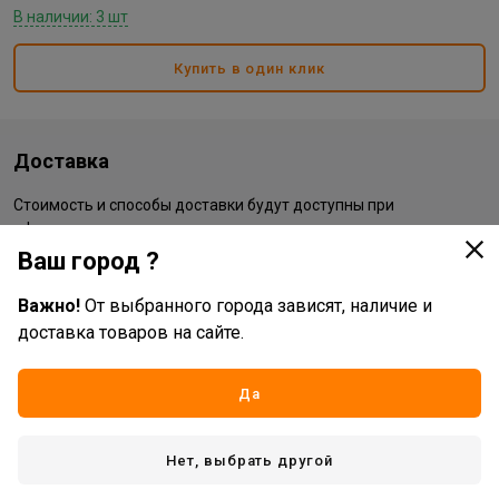
В наличии: 3 шт
Купить в один клик
Доставка
Стоимость и способы доставки будут доступны при
оформлении заказа.
Ваш город ?
Характеристики
Важно!
От выбранного города зависят, наличие и
доставка товаров на сайте.
Основные
Да
Бренд
Troyka
Жизненный цикл номенклатуры
Рабочий ассортимент
Нет, выбрать другой
Вид товара
часы