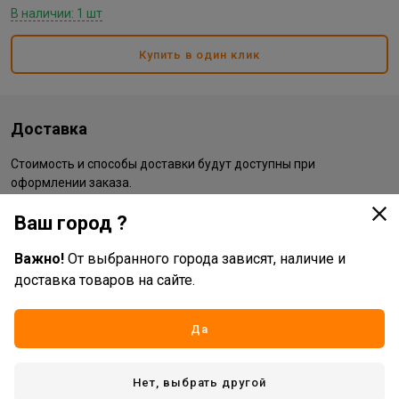
В наличии: 1 шт
Купить в один клик
Доставка
Стоимость и способы доставки будут доступны при
оформлении заказа.
Ваш город ?
Характеристики
Важно!
От выбранного города зависят, наличие и
доставка товаров на сайте.
Основные
Бренд
Troyka
Да
Жизненный цикл номенклатуры
Рабочий ассортимент
Вид товара
часы
Нет, выбрать другой