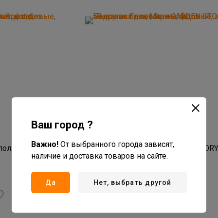
1 079
руб/шт
Ваш город ?
В наличии: 3 шт
Артикул: 10009403533
Важно!
От выбранного города зависят,
поликарбоната
Подставка для зонта GARDEN STORY
наличие и доставка товаров на сайте.
кругая белая
нет отзывов
Да
Нет, выбрать другой
В корзину