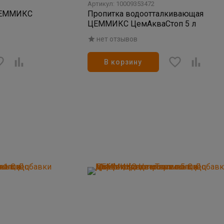
Артикул: 10009353472
ЦЕММИКС
Пропитка водоотталкивающая
ЦЕММИКС ЦемАкваСтоп 5 л
нет отзывов
В корзину