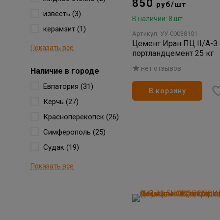
850
руб/шт
известь (3)
В наличии: 8 шт
керамзит (1)
Артикул: УУ-00038101
Цемент Иран ПЦ II/А-З 
Показать все
портландцемент 25 кг
нет отзывов
Наличие в городе
Евпатория (31)
В корзину
Керчь (27)
Красноперекопск (26)
Симферополь (25)
Судак (19)
Показать все