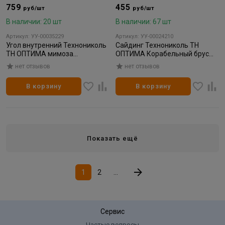
759
455
руб/шт
руб/шт
В наличии: 20 шт
В наличии: 67 шт
Артикул: УУ-00035229
Артикул: УУ-00024210
Угол внутренний Технониколь
Сайдинг Технониколь ТН
ТН ОПТИМА мимоза
ОПТИМА Корабельный брус
3000*68*260 (20)
акация, 3000*203 мм (22)
нет отзывов
нет отзывов
В корзину
В корзину
Показать ещё
1
2
...
Сервис
Частые вопросы