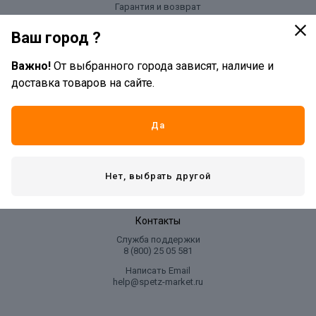
Гарантия и возврат
Оплата и доставка
Ваш город ?
Важно!
От выбранного города зависят, наличие и
Компания
доставка товаров на сайте.
О нас
Магазины
Партнерам
Да
Вакансии
Новости
Нет, выбрать другой
Подарочные сертификаты
Контакты
Служба поддержки
8 (800) 25 05 581
Написать Email
help@spetz-market.ru