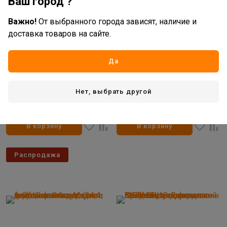
Ваш город ?
Важно!
От выбранного города зависят, наличие и
доставка товаров на сайте.
119
20
руб/шт
руб/шт
В наличии: 47 шт
В наличии: 9 шт
Да
Артикул: 10009288207
Артикул: 10009304147
Крепеж сантехнический
я. Облицовка перелива
Нет, выбрать другой
МЕТАЛВИС Для раковин 8*100
"металлик" (24,4 мм)
мм
нет отзывов
нет отзывов
В корзину
В корзину
Распродажа