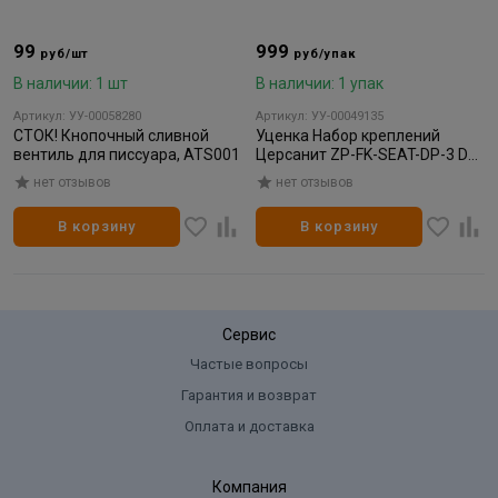
99
999
руб/шт
руб/упак
В наличии: 1 шт
В наличии: 1 упак
Артикул: УУ-00058280
Артикул: УУ-00049135
СТОК! Кнопочный сливной
Уценка Набор креплений
вентиль для писсуара, ATS001
Церсанит ZP-FK-SEAT-DP-3 DP
для сиденья к унитазу тип 3
нет отзывов
нет отзывов
для ТРЕНТО/ДЖАСТ
В корзину
В корзину
Сервис
Частые вопросы
Гарантия и возврат
Оплата и доставка
Компания