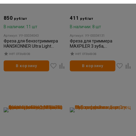
850
411
руб/шт
руб/шт
В наличии: 11 шт
В наличии: 8 шт
Артикул: УУ-00034043
Артикул: УУ-00034131
Фреза для бензотриммера
Фреза для триммера
HANSKONNER Ultra Light
MAXPILER 3 зуба,
255*25,4*36 с тверд. напайк.
(255*25,4*3мм) ПРЕМИУМ
нет отзывов
нет отзывов
УТОЛЩЕННАЯ
В корзину
В корзину