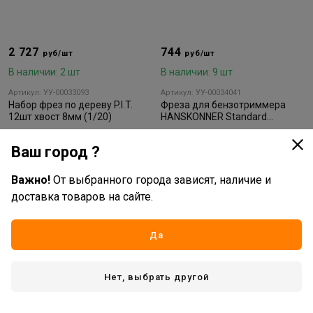
2 727
744
руб/шт
руб/шт
В наличии: 2 шт
В наличии: 9 шт
Артикул: УУ-00033093
Артикул: УУ-00034041
Набор фрез по дереву P.I.T.
Фреза для бензотриммера
12шт хвост 8мм (1/20)
HANSKONNER Standard
255*25,4*40 с тверд напайк.
нет отзывов
нет отзывов
Ваш город ?
В корзину
В корзину
Важно!
От выбранного города зависят, наличие и
доставка товаров на сайте.
Да
Нет, выбрать другой