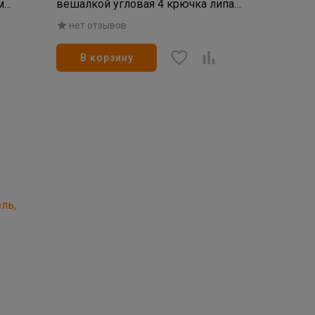
м
вешалкой угловая 4 крючка липа
58*11*29 см (4)
нет отзывов
В корзину