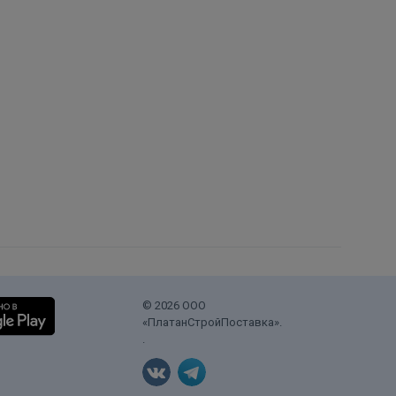
© 2026 ООО
«ПлатанСтройПоставка».
.