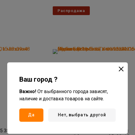
Распродажа
Ваш город ?
Важно!
От выбранного города зависят,
наличие и доставка товаров на сайте.
420
руб/шт
Да
Нет, выбрать другой
В наличии: 4 шт
Артикул: 10009350848
5 38х39х48 см
Полка БАННЫЕ ШТУЧКИ 32413 с