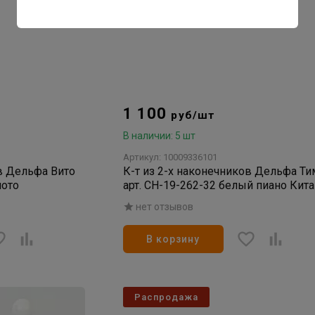
1 100
руб/шт
В наличии: 5 шт
Артикул: 10009336101
ов Дельфа Вито
К-т из 2-х наконечников Дельфа Ти
лото
арт. СН-19-262-32 белый пиано Кита
нет отзывов
В корзину
Распродажа