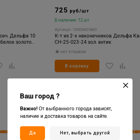
725
руб/шт
В наличии: 12 шт
Артикул: 10009401860
.сеч. Дельфа 10
К-т из 2-х наконечников Дельфа Кв
 белое золото
СН-25-023-24 зол. антик
нет отзывов
В корзину
Ваш город ?
Важно!
От выбранного города зависят,
наличие и доставка товаров на сайте.
Да
Нет, выбрать другой