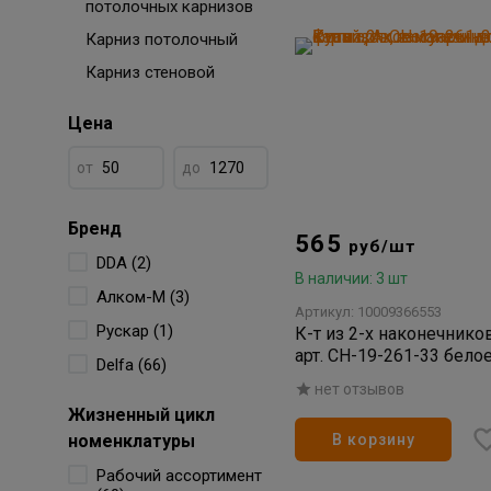
потолочных карнизов
Карниз потолочный
Карниз стеновой
Цена
от
до
Бренд
565
руб/шт
DDA (2)
В наличии: 3 шт
Алком-М (3)
Артикул: 10009366553
Рускар (1)
К-т из 2-х наконечник
арт. СН-19-261-33 белое
Delfa (66)
нет отзывов
Жизненный цикл
номенклатуры
В корзину
Рабочий ассортимент