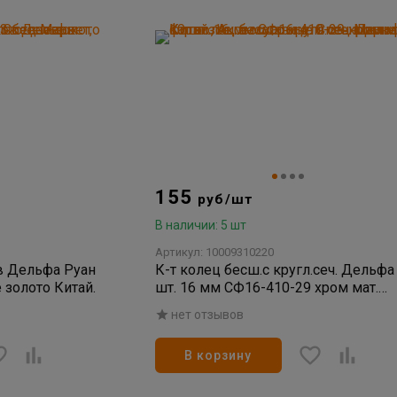
155
руб/шт
В наличии: 5 шт
Артикул: 10009310220
ов Дельфа Руан
К-т колец бесш.с кругл.сеч. Дельфа
 золото Китай.
шт. 16 мм СФ16-410-29 хром мат.
Китай.
нет отзывов
В корзину