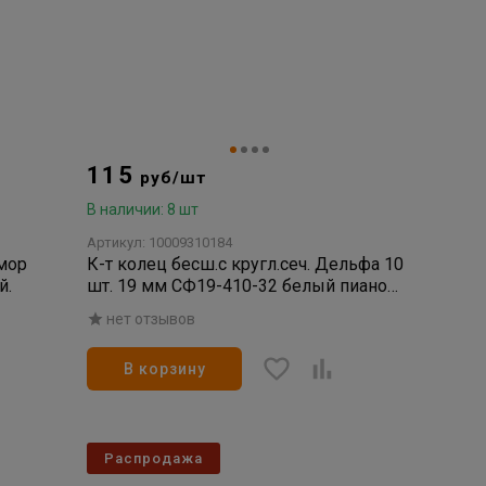
115
руб/шт
В наличии: 8 шт
Артикул: 10009310184
мор
К-т колец бесш.с кругл.сеч. Дельфа 10
й.
шт. 19 мм СФ19-410-32 белый пиано
Китай.
нет отзывов
В корзину
Распродажа