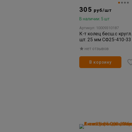
305
руб/шт
В наличии: 5 шт
Артикул: 10009310187
К-т колец бесш.с кругл
шт. 25 мм СФ25-410-33
Китай.
нет отзывов
В корзину