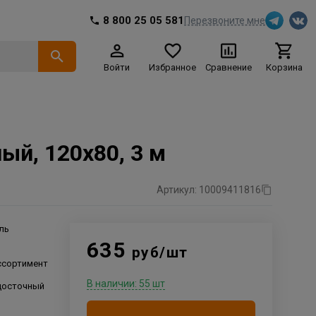
8 800 25 05 581
Перезвоните мне
Войти
Избранное
Сравнение
Корзина
й, 120x80, 3 м
Артикул: 10009411816
ль
635
руб/шт
ссортимент
В наличии: 55 шт
досточный