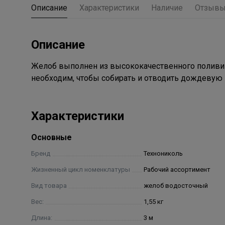
Описание
Характеристики
Наличие
Отзыв
Описание
Желоб выполнен из высококачественного поливин
необходим, чтобы собирать и отводить дождевую и
Характеристики
Основные
Бренд
Технониколь
Жизненный цикл номенклатуры
Рабочий ассортимент
Вид товара
желоб водосточный
Вес:
1,55 кг
Длина:
3 м