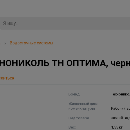
а
Водосточные системы
НОНИКОЛЬ ТН ОПТИМА, черны
елиться
Бренд
Технонико
Жизненный цикл
номенклатуры
Рабочий а
Вид товара
желоб во
Вес:
1,55 кг