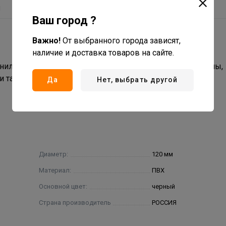
ы
Ваш город ?
Важно!
От выбранного города зависят,
наличие и доставка товаров на сайте.
илхлорида. Это один из элементов водосточной системы,
 талую воду с кровли.
Да
Нет, выбрать другой
Диаметр:
120 мм
Материал:
ПВХ
Основной цвет:
черный
Страна производитель
РОССИЯ