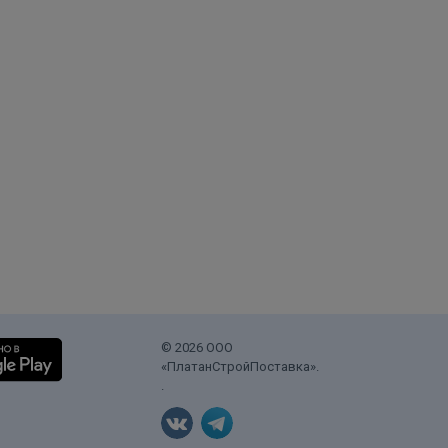
© 2026 ООО
«ПлатанСтройПоставка».
.