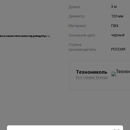
Длина:
3 м
Диаметр:
120 мм
Материал:
ПВХ
Основной цвет:
черный
Страна
производитель
РОССИЯ
Технониколь
Все товары бренда