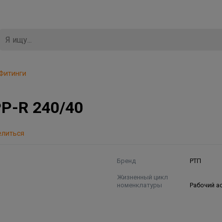
Фитинги
PP-R 240/40
елиться
Бренд
РТП
Жизненный цикл
номенклатуры
Рабочий а