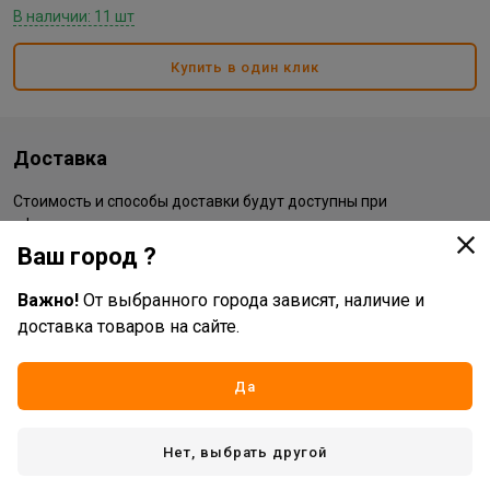
В наличии: 11 шт
Купить в один клик
Доставка
Стоимость и способы доставки будут доступны при
оформлении заказа.
Ваш город ?
Характеристики
Важно!
От выбранного города зависят, наличие и
доставка товаров на сайте.
Основные
Да
Бренд
Titiz
Жизненный цикл номенклатуры
Рабочий ассортимент
Нет, выбрать другой
Страна производитель
РОССИЯ