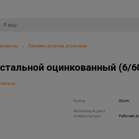
трументы
Линейки, рулетки, угольники
стальной оцинкованный (6/6
елиться
Бренд
Sturm
Жизненный цикл
номенклатуры
Рабочий а