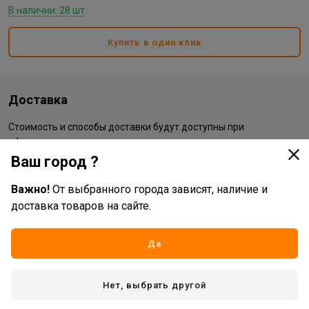
В наличии: 28 шт
Купить в один клик
Доставка
Стоимость и способы доставки будут доступны при
оформлении заказа.
Ваш город ?
Характеристики
Важно!
От выбранного города зависят, наличие и
доставка товаров на сайте.
Основные
Да
Бренд
Практика
Жизненный цикл номенклатуры
Рабочий ассортимент
Нет, выбрать другой
Длина:
250 мм