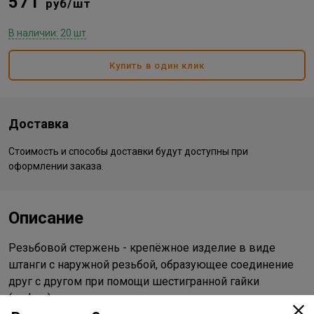
571
руб/шт
В наличии: 20 шт
Купить в один клик
Доставка
Стоимость и способы доставки будут доступны при
оформлении заказа.
Описание
Резьбовой стержень - крепёжное изделие в виде
штанги с наружной резьбой, образующее соединение
друг с другом при помощи шестигранной гайки
(муфты).