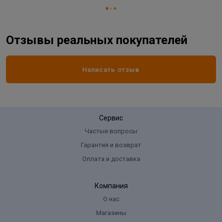
Материал основания:
универсал
Покрытие:
цинк белый
Шаг резьбы
2
Отзывы реальных покупателей
Написать отзыв
Сервис
Частые вопросы
Гарантия и возврат
Оплата и доставка
Компания
О нас
Магазины