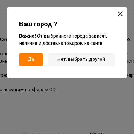
ы
Ваш город ?
Важно!
От выбранного города зависят,
ежей, разных по предназначению и выполняющих строго
наличие и доставка товаров на сайте.
жно зафиксируют деталь. Крепёжный элемент для ГК —
Да
Нет, выбрать другой
в применении, надёжно держит вверенный ей элемент конс
отрезков CD–профиля к основным в монтируемом гипсока
 с несущим профилем CD.