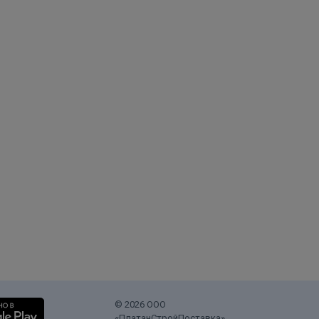
© 2026 ООО
«ПлатанСтройПоставка».