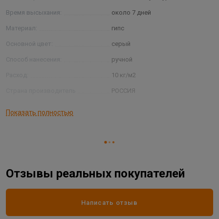
Время высыхания:
около 7 дней
Материал:
гипс
Основной цвет:
серый
Способ нанесения:
ручной
Расход:
10 кг/м2
Страна производитель
РОССИЯ
Толщина слоя:
10-30 мм
Показать полностью
плиты, пеногазобетонные блоки,
Тип основания:
бетон, штукатурка
Фасовка:
25 кг
Отзывы реальных покупателей
Написать отзыв