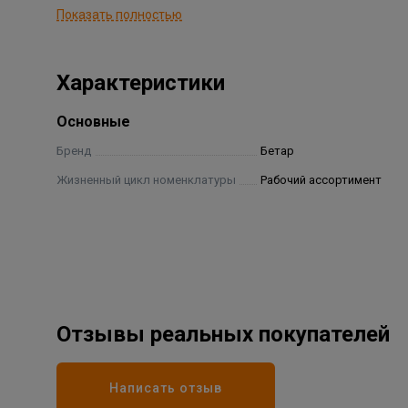
Показать полностью
Гарантийный срок 6 лет
Межповерочный интервал - 6 лет
Характеристики
Основные
Бренд
Бетар
Жизненный цикл номенклатуры
Рабочий ассортимент
Отзывы реальных покупателей
Написать отзыв