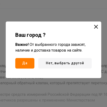
ы
Ваш город ?
Важно!
От выбранного города зависят,
наличие и доставка товаров на сайте.
Да
Нет, выбрать другой
олодной и горячей питьевой воды, протекающей по трубоп
етчиков холодной воды (СХВ) и от плюс 5°C до плюс 90 °С 
ее 1,0 МПа (10 кгс/см2).
 запорный обратный клапан, который препятствует переток
еестре средств измерений Российской Федерации под № 16
 счетчиков разрешены к применению Министерством