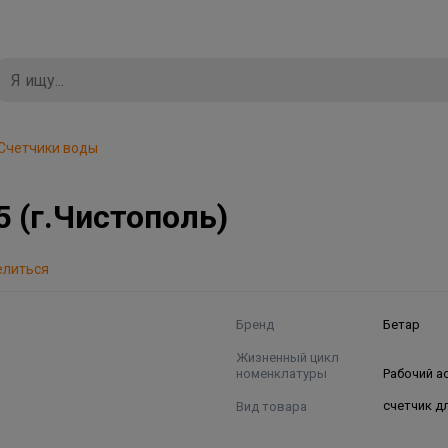
Счетчики воды
 (г.Чистополь)
елиться
Бренд
Бетар
Жизненный цикл
номенклатуры
Рабочий а
Вид товара
счетчик д