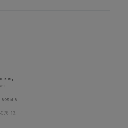
роводу
для
у воды в
078-13.