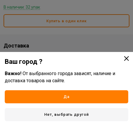
В наличии: 32 упак
Купить в один клик
Доставка
Стоимость и способы доставки будут доступны при
Ваш город ?
оформлении заказа.
Важно!
От выбранного города зависят, наличие и
доставка товаров на сайте.
Характеристики
Да
Основные
Жизненный цикл номенклатуры
Распродажа
Нет, выбрать другой