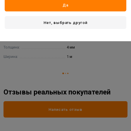
Вид товара
подложка рулонная лавсан
Да
Длина:
30 м
Материал:
вспененный полиэтилен
Нет, выбрать другой
Основной цвет:
серебряный
Страна производитель
РОССИЯ
Толщина:
4 мм
Ширина:
1 м
Отзывы реальных покупателей
Написать отзыв