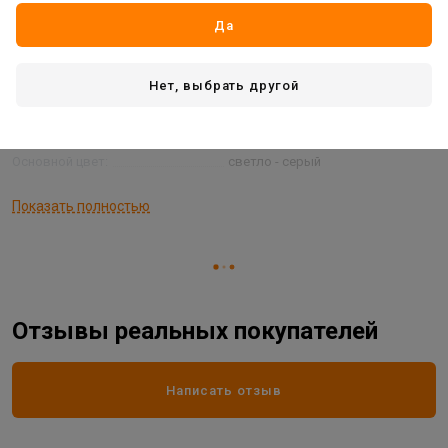
Длина рулона:
10,05 м
Да
Подбор
Нет
Тип обоев:
горячее тиснение
Нет, выбрать другой
Коллекция:
Шелтер
Основа:
флизелин
Основной цвет:
светло - серый
Тип рисунка обои
фоновый
Показать полностью
Ширина рулона:
1,06 м
Отзывы реальных покупателей
Написать отзыв