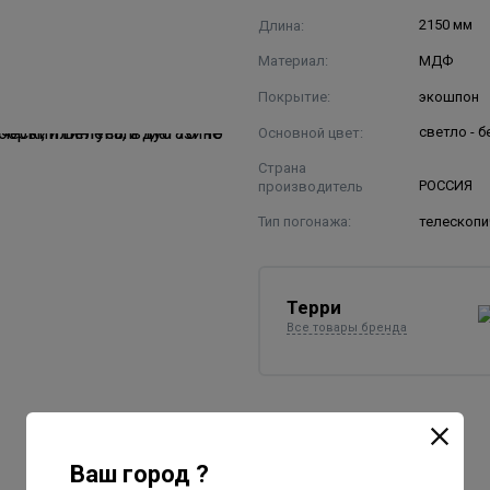
Длина:
2150 мм
Материал:
МДФ
Покрытие:
экошпон
Основной цвет:
светло - 
Страна
производитель
РОССИЯ
Тип погонажа:
телескопи
Терри
Все товары бренда
Ваш город ?