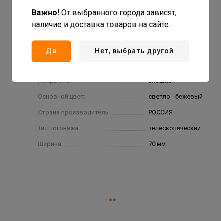
Важно!
От выбранного города зависят,
наличие и доставка товаров на сайте.
Да
Нет, выбрать другой
Покрытие:
экошпон
Основной цвет:
светло - бежевый
Страна производитель
РОССИЯ
Тип погонажа:
телескопический
Ширина:
70 мм