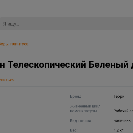
боры, плинтуса
 Телескопический Беленый 
елиться
Бренд
Терри
Жизненный цикл
номенклатуры
Рабочий а
Вид товара
наличник
Вес:
1,2 кг