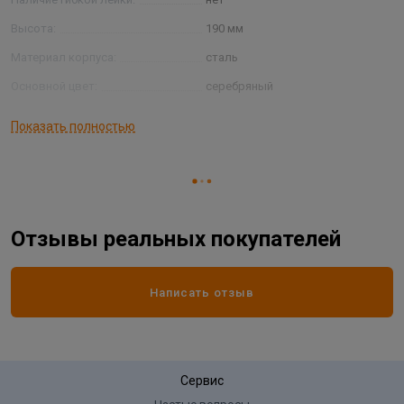
Высота:
190 мм
Материал корпуса:
сталь
Основной цвет:
серебряный
Страна производитель
КИТАЙ
Показать полностью
Тип конструкции:
однорычажный
Тип установки:
на раковину/столешницу
Форма излива:
R-образный
Отзывы реальных покупателей
Написать отзыв
Сервис