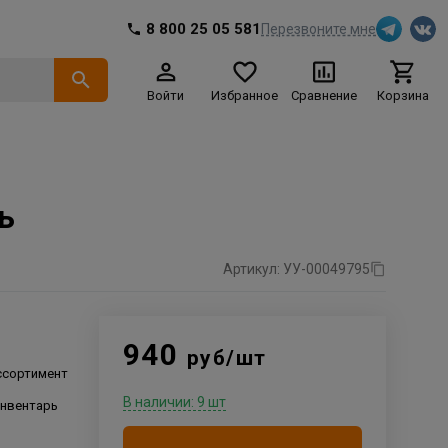
8 800 25 05 581
Перезвоните мне
Войти
Избранное
Сравнение
Корзина
ь
Артикул: УУ-00049795
940
руб/шт
ссортимент
В наличии: 9 шт
инвентарь